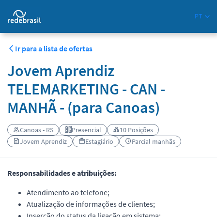
PT
Ir para a lista de ofertas
Jovem Aprendiz
TELEMARKETING - CAN -
MANHÃ - (para Canoas)
Canoas - RS
Presencial
10 Posições
Jovem Aprendiz
Estagiário
Parcial manhãs
Responsabilidades e atribuições:
Atendimento ao telefone;
Atualização de informações de clientes;
Inserção do status da ligação em sistema;